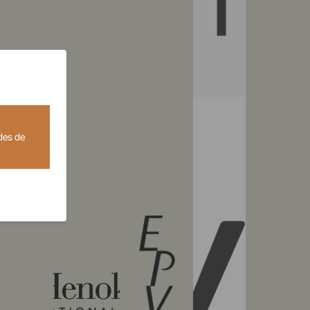
des de