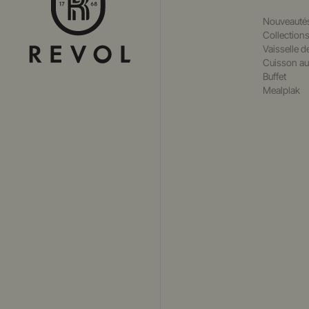
Nouveauté
Collection
Vaisselle d
Cuisson au
Buffet
Mealplak