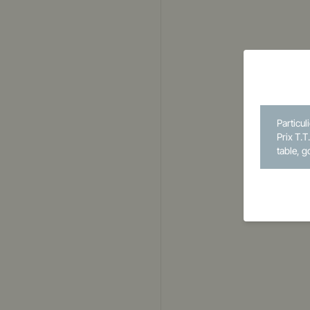
Particul
Prix T.T
table, g