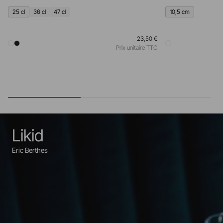
25 cl
36 cl
47 cl
10,5 cm
23,50 €
Prix unitaire TTC
Likid
Eric Berthes