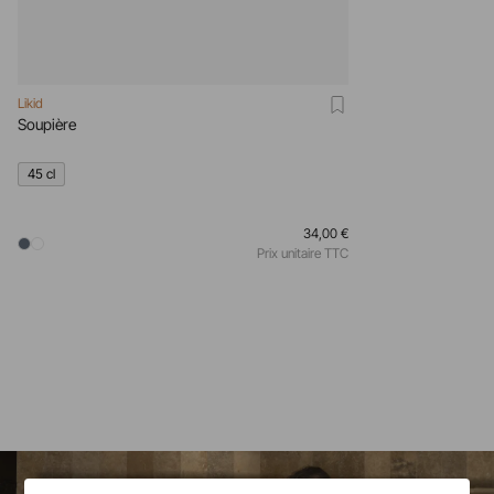
Likid
Soupière
45 cl
34,00 €
Prix unitaire TTC