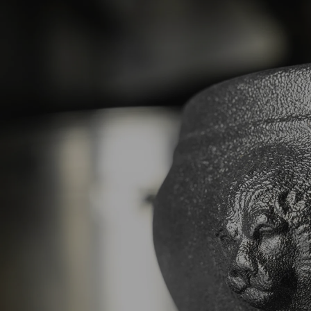
pas à l’usage et gagne en légèreté ! Comme tous les
autres produits Revol, le noir effet fonte passe au
congélateur, au four, au micro-onde, au lave-vaisselle.
Pour compléter cette offre de soupières dans un
style plus contemporain, le designer Eric Berthes a
créé la soupière Likid dont les courbes créent le
mouvement comme déformé par le liquide qu’elle
contient. Proposée en blanc porcelaine, elle se
distingue particulièrement dans sa version noir mat
extérieur et gris brillant intérieur.