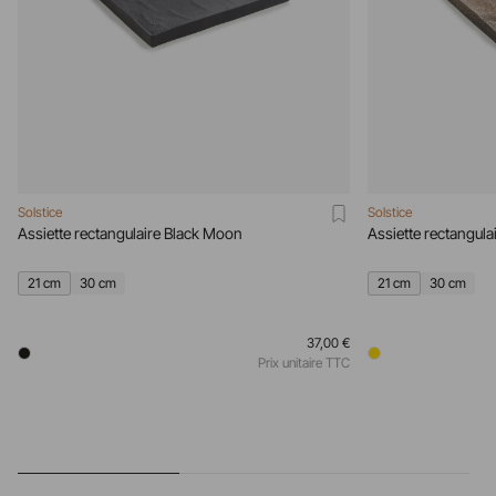
Solstice
Solstice
Assiette rectangulaire Black Moon
Assiette rectangul
21 cm
30 cm
21 cm
30 cm
37,00 €
Prix unitaire TTC