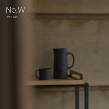
No.W
R/studio