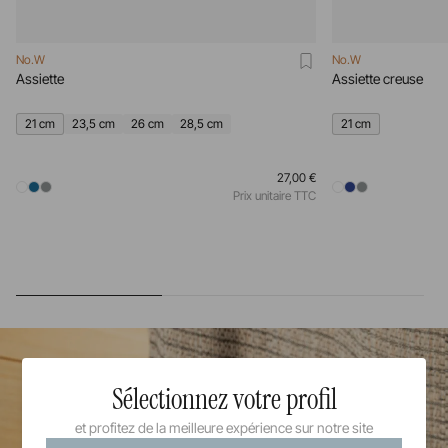
No.W
No.W
Assiette
Assiette creuse
21 cm
23,5 cm
26 cm
28,5 cm
21 cm
27,00 €
Prix unitaire TTC
Equinoxe
Sélectionnez votre profil
R/studio
et profitez de la meilleure expérience sur notre site