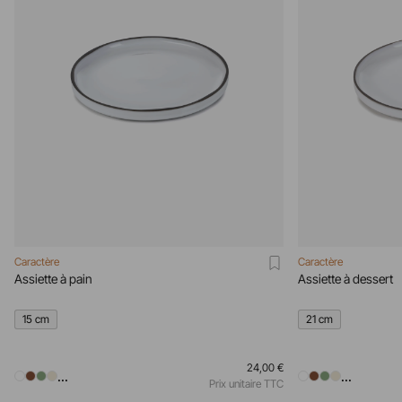
Caractère
Caractère
Assiette à pain
Assiette à dessert
15 cm
21 cm
24,00 €
...
...
Prix unitaire TTC