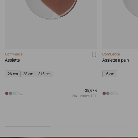
Confluence
Confluence
Assiette
Assiette à pain
26 cm
28 cm
31,5 cm
16 cm
35,67 €
...
...
Prix unitaire TTC