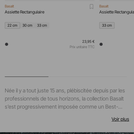
Basalt
Basalt
Assiette Rectangulaire
Assiette Rectangula
22 cm
30 cm
33 cm
33 cm
23,95 €
Prix unitaire TTC
Née il y a tout juste 15 ans, plébiscitée depuis par les
professionnels de tous horizons, la collection Basalt
s’est progressivement imposée comme un Best-
Seller indiscutable dans le monde exigeant des arts
Voir plus
de la table. La collection techniquement
révolutionnaire mise au point à partir d’une pâte