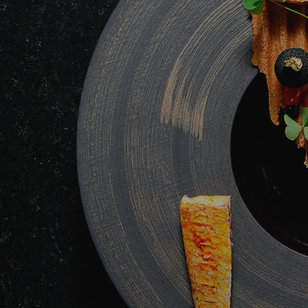
enrichis progressivement de nouvelles assiettes et
contenants pour le service des accompagnements,
des sauces et des jus. Résistante, la matière
parfaitement non-poreuse ne craint ni la lame du
couteau ni les bons coups de fourchette. En outre,
elle possède la propriété rare de se bonifier avec le
temps y compris dans le cas d’un usage intensif. Son
aspect initial brut s’adoucit très vite pour laisser place
à un touché soyeux sans égal. Décidément
universelle, la gamme Basalt se fait aujourd’hui la
porte-parole d’une tendance sans frontières qui
renoue avec une cuisine saine autant que
responsable. Elle séduit par son authenticité, son
élégance brute et minérale, son hygiène parfaite et
sa résistance mécanique incomparable, comme par
sa capacité naturelle à sublimer vos préparations des
plus simples aux plus raffinées.