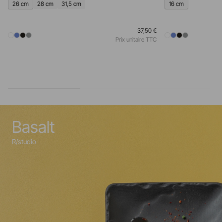
26 cm
28 cm
31,5 cm
16 cm
37,50 €
Prix unitaire TTC
Basalt
R/studio