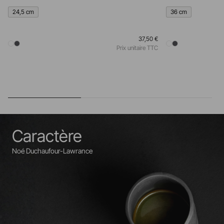
24,5 cm
36 cm
37,50 €
Prix unitaire TTC
Caractère
Noé Duchaufour-Lawrance