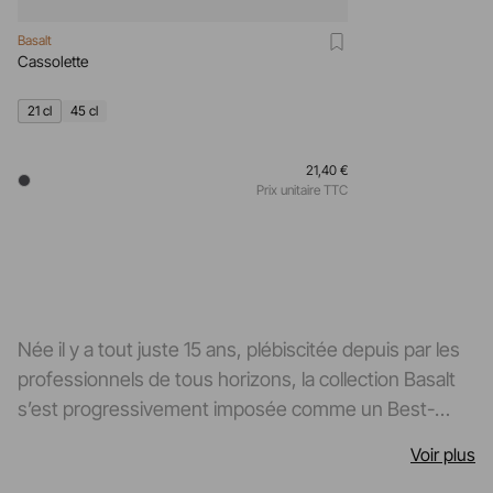
Basalt
Cassolette
21 cl
45 cl
21,40 €
Prix unitaire TTC
Née il y a tout juste 15 ans, plébiscitée depuis par les
professionnels de tous horizons, la collection Basalt
s’est progressivement imposée comme un Best-
Seller indiscutable dans le monde exigeant des arts
Voir plus
de la table. La collection techniquement