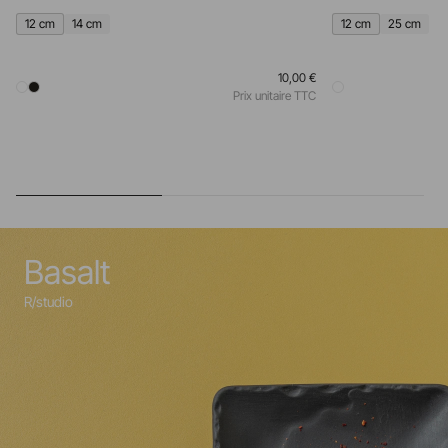
12 cm
14 cm
12 cm
25 cm
10,00 €
Prix unitaire TTC
Basalt
R/studio