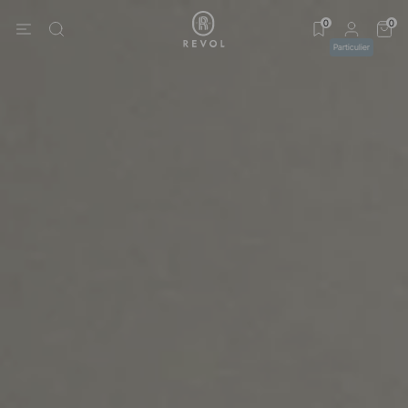
0
0
Particulier