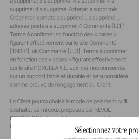
a supprimé: 3 a supprimé: 4 a supprimé: 4 a
supprimé: 4 a supprimé: Acheter a supprimé:
Créer mon compte a supprimé: , a supprimé: ,
adresse postale a supprimé: 4 Commenté [LL1]:
Terme à confirmer en fonction des « cases »
figurant effectivement sur le site Commenté
[TN2R1]: ok Commenté [LL3]: Terme à confirmer
en fonction des « cases » figurant effectivement
sur le site PORCELAINE, eux-mêmes conservés
sur un support fiable et durable et sera considéré
comme preuve de l’engagement du Client.
Le Client pourra choisir le mode de paiement qu'il
souhaite, parmi ceux proposés par REVOL
PORCELAINE et procédera au paiement des
Produits dans les conditions de l’article 7.
Sélectionnez votre prof
et profitez de la meilleure expérience sur 