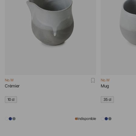
No.W
No.W
Crémier
Mug
10 cl
35 cl
Indisponible