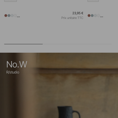
23,95 €
...
...
Prix unitaire TTC
No.W
R/studio