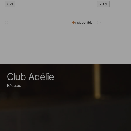
6 cl
20 cl
Indisponible
Club Adélie
R/studio