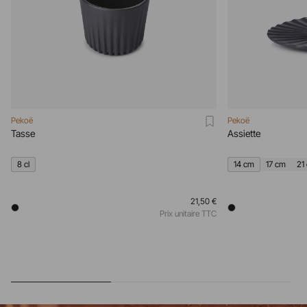
Pekoë
Pekoë
Tasse
Assiette
8 cl
14 cm
17 cm
21
21,50 €
Prix unitaire TTC