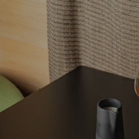
du petit-déjeuner et du café. La théière Madeleine et
Equinoxe fait écho aux formes traditionnelles du
service à thé astucieusement rajeunies par un bec
court apportant de la rondeur à l’ensemble.
Répondant à des problématiques de service et
d’usage bien définies, la collection Pekoë est d’abord
le fruit de recherches techniques approfondies
menées de concert avec le designer Lucas Frank qui
revendique une approche design très concrète se
concentrant sur la fonction. Crémier, sucrier, bol,
assiette, théière et plateau en bambou viennent ainsi,
avec les tasses originelles, dessiner le paysage idéal
d’un ‘‘teatime’’ inspiré, puisant autant dans
l’esthétique gourmande du thé à la française que
dans les lignes pures de la tradition asiatique.