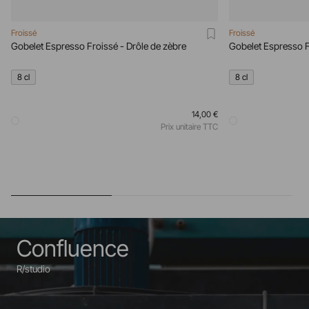
Froissé
Froissé
Gobelet Espresso Froissé - Drôle de zèbre
8 cl
8 cl
14,00 €
Prix unitaire TTC
Confluence
R/studio