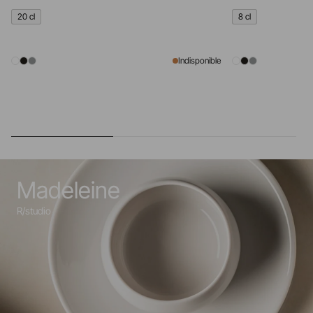
20 cl
8 cl
Indisponible
Madeleine
R/studio