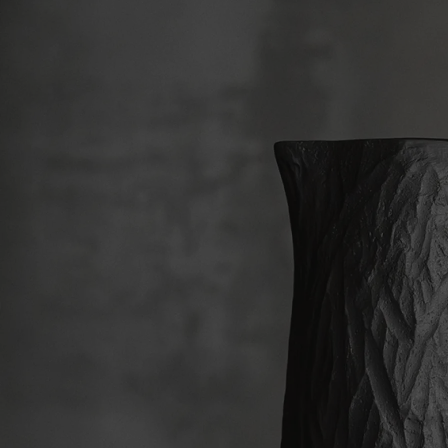
collection Likid. Une carafe en verre de 1,2 L a été
choisi pour le service des boissons sur la station
froide En Scène du buffet. Ces contenants
réutilisables du service des boissons à table ou sur le
buffet n’ont pas dit leur dernier mot !