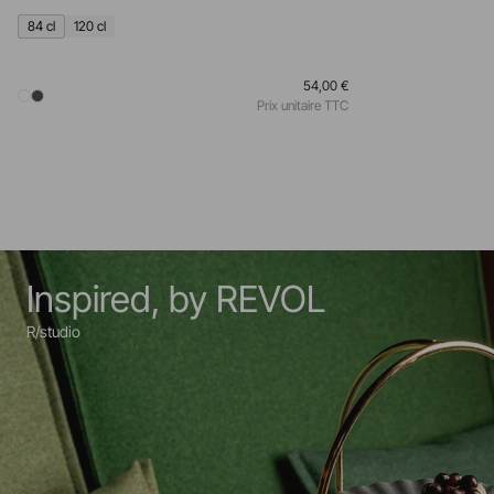
84 cl
120 cl
54,00 €
Prix unitaire TTC
Inspired, by REVOL
R/studio