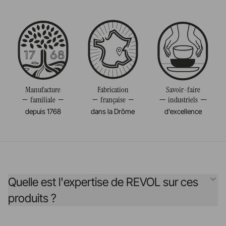
Manufacture
Fabrication
Savoir-faire
familiale
française
industriels
depuis 1768
dans la Drôme
d'excellence
Quelle est l'expertise de REVOL sur ces
produits ?
Créée il y a plus de 255 ans, la maison REVOL n’a de cesse de