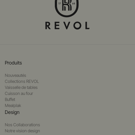
Produits
Nouveautés
Collections REVOL
Vaisselle de tables
Cuisson au four
Buffet
Mealplak
Design
Nos Collaborations
Notre vision design