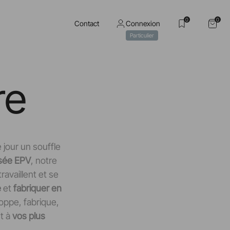
0
0
Contact
Connexion
Particulier
re
jour un souffle
isée EPV
, notre
availlent et se
e
et
fabriquer en
oppe, fabrique,
nt à
vos plus