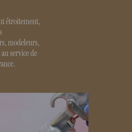
nt étroitement,
s
ers, modeleurs,
 au service de
France.