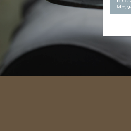
Prix T.T
table, g