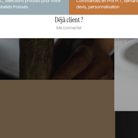
.C, sélections produits pour votre
Commandez en Prix H.T, deman
obelets froissés
devis, personnalisation
Déjà client ?
Me connecter