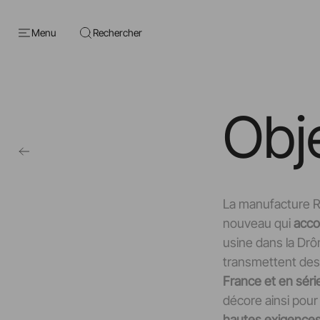
Menu
Rechercher
Obj
La manufacture R
nouveau qui
acco
usine dans la Drô
transmettent des 
France et en séri
décore ainsi pour
hautes exigences