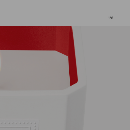
1
/
6