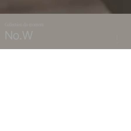
Collection du moment
No.W
REVOL dans le monde
Produits
Recyclé
Recyclé
Personnalisable
REVOL est présent dans plus de 80 pays à travers le monde.
Découvrez nos showrooms et nos distributeurs.
Choisissez votre région :
France
États-Unis
Reste du monde