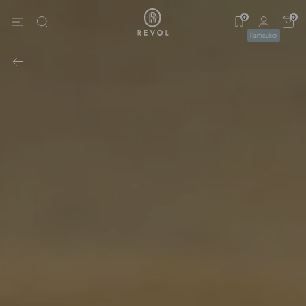
0
0
Particulier