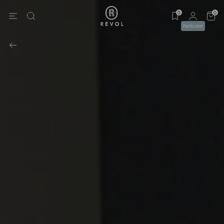
0
0
Particulier