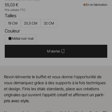
55,03 €
En re-fabrication
Prix unitaire TTC
Tailles
19 CM
20,5 CM
32 CM
Couleur
Métal noir mat
M'alerter
Revol réinvente le buffet et vous donne l'opportunité de
vous démarquez grâce à des supports à la fois techniques
et design. Finis les étals standards, place aux créations
originales qui ouvrent l’appétit créatif et affirment
un parti-
pris avec style.