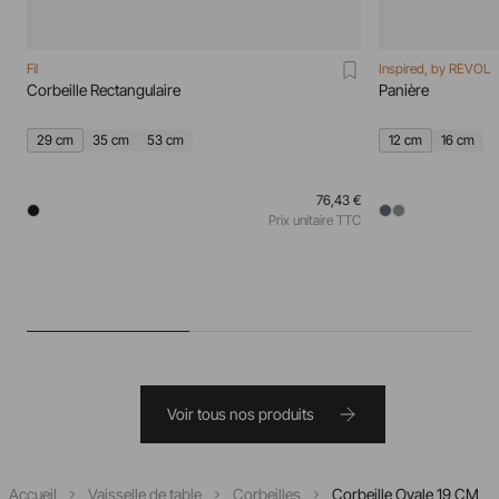
Fil
Inspired, by REVOL
Corbeille Rectangulaire
Panière
29 cm
35 cm
53 cm
12 cm
16 cm
76,43 €
Prix unitaire TTC
Voir tous nos produits
Accueil
Vaisselle de table
Corbeilles
Corbeille Ovale 19 CM