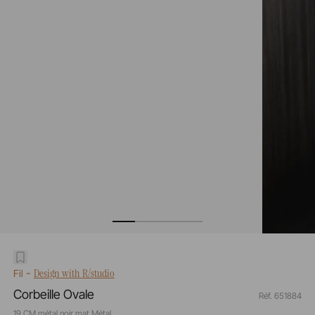
-
Design with R/studio
Fil
Corbeille Ovale
Réf. 651884
19 CM métal noir mat Métal