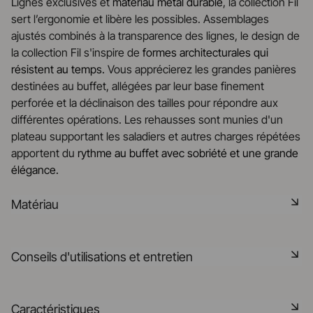
Lignes exclusives et
matériau métal durable
, la collection Fil
sert l’ergonomie et libère les possibles. Assemblages
ajustés combinés à la transparence des lignes, le design de
la collection Fil s'inspire de
formes architecturales qui
résistent au temps.
Vous apprécierez les grandes panières
destinées au buffet, allégées par leur base finement
perforée et la déclinaison des tailles pour répondre aux
différentes opérations. Les rehausses sont munies d'un
plateau supportant les saladiers et autres charges répétées
apportent du
rythme au buffet avec sobriété et une grande
élégance.
Matériau
C’est en puisant son inspiration dans la créativité des chefs
Conseils d'utilisations et entretien
que Revol a créé toute une gamme de supports multi-
matières complémentaires de l’offre porcelaine. Les
produits en métal sont recouverts d’une couche d’Epoxy
Matériau durable résistant aux chocs
Caractéristiques
très couvrante. Il est possible de trouver des finitions lisse