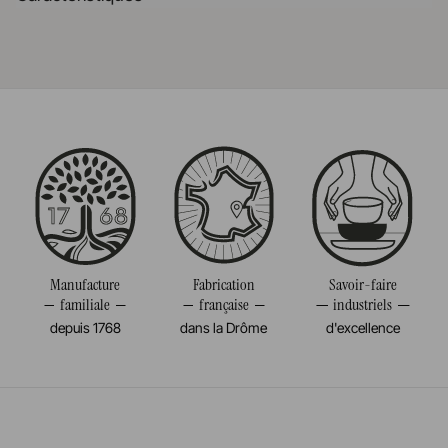
et satinée. Tous les produits sont alimentaire et très
En savoir plus
résistants.
Référence
651884
En savoir plus
Taille
19CM
Poids
0,372KG
Manufacture
Fabrication
Savoir-faire
familiale
française
industriels
depuis 1768
dans la Drôme
d'excellence