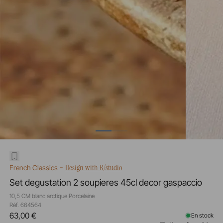
-
Design with R/studio
French Classics
Set degustation 2 soupieres 45cl decor gaspaccio
10,5 CM blanc arctique Porcelaine
Réf. 664564
63,00 €
En stock