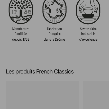
(-20°c)
Poids
1,100KG
Pas de cuisson à la flamme, ni gaz, ni électrique
Manufacture
Fabrication
Savoir-faire
En savoir plus
familiale
française
industriels
depuis 1768
dans la Drôme
d'excellence
Les produits French Classics