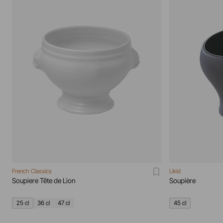
French Classics
Likid
Soupiere Tête de Lion
Soupière
25 cl
36 cl
47 cl
45 cl