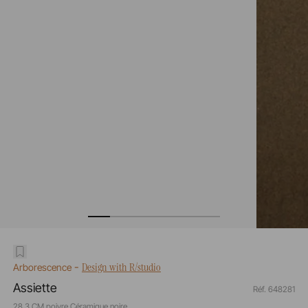
-
Design with R/studio
Arborescence
Assiette
Réf. 648281
28,3 CM poivre Céramique noire