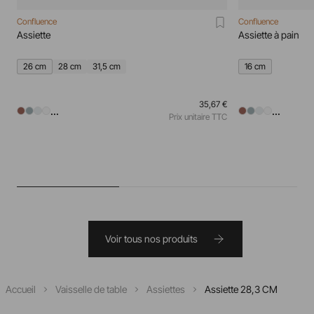
Confluence
Confluence
Assiette
Assiette à pain
26 cm
28 cm
31,5 cm
16 cm
35,67 €
...
...
Prix unitaire TTC
Voir tous nos produits
Accueil
Vaisselle de table
Assiettes
Assiette 28,3 CM