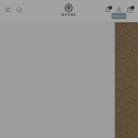
0
0
Particulier