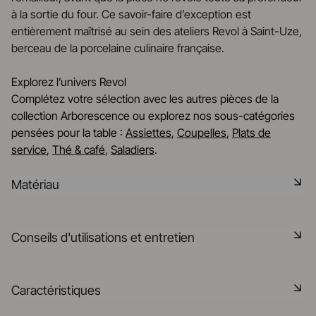
à la sortie du four. Ce savoir-faire d’exception est
entièrement maîtrisé au sein des ateliers Revol à Saint-Uze,
berceau de la porcelaine culinaire française.
Explorez l’univers Revol
Complétez votre sélection avec les autres pièces de la
collection Arborescence ou explorez nos sous-catégories
pensées pour la table :
Assiettes
,
Coupelles
,
Plats de
service
,
Thé & café
,
Saladiers
.
Matériau
La céramique noire est une pâte signature de la
Conseils d'utilisations et entretien
manufacture REVOL. Elle dispose des mêmes qualités
technique que les porcelaines REVOL. Elle est non poreuse
et teintée dans la masse grâce à l'expertise de notre
Non poreux
Caractéristiques
département R&D
Matériau durable résistant aux chocs