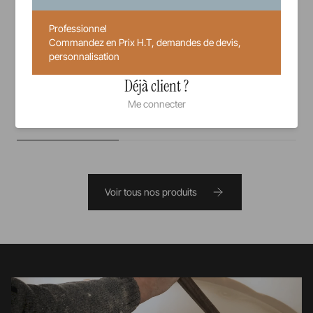
21,5 cm
2 cl
Professionnel
Commandez en Prix H.T, demandes de devis,
personnalisation
36,17 €
Prix unitaire TTC
Déjà client ?
Me connecter
Voir tous nos produits