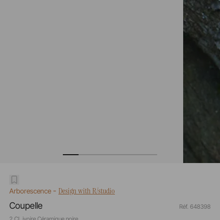
-
Design with R/studio
Arborescence
Coupelle
Réf. 648398
2 CL ivoire Céramique noire