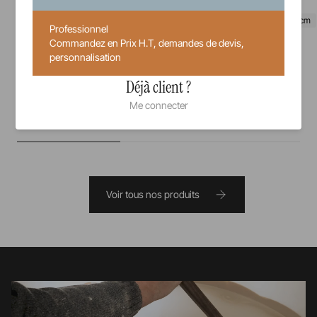
21,5 cm
28,3 cm
31 cm
Professionnel
Commandez en Prix H.T, demandes de devis,
personnalisation
36,17 €
Prix unitaire TTC
Déjà client ?
Me connecter
Voir tous nos produits