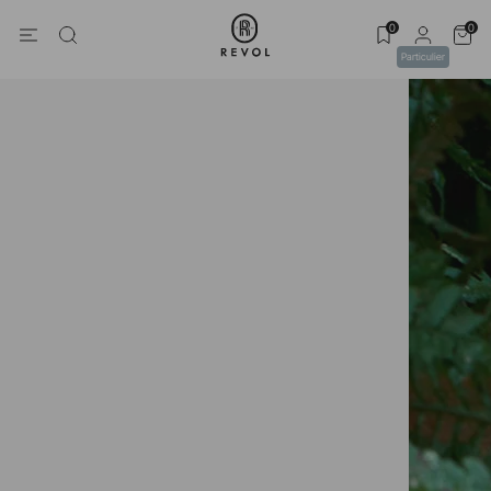
0
0
Particulier