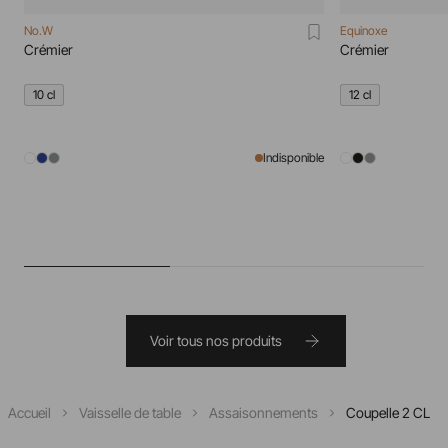
No.W
Equinoxe
Crémier
Crémier
10 cl
12 cl
Indisponible
Voir tous nos produits
Accueil
Vaisselle de table
Assaisonnements
Coupelle 2 CL