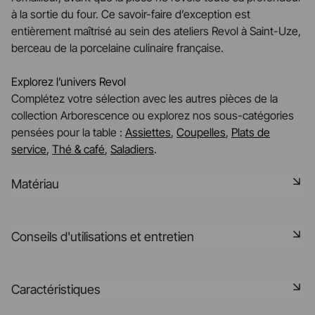
à la sortie du four. Ce savoir-faire d’exception est
entièrement maîtrisé au sein des ateliers Revol à Saint-Uze,
berceau de la porcelaine culinaire française.
Explorez l’univers Revol
Complétez votre sélection avec les autres pièces de la
collection Arborescence ou explorez nos sous-catégories
pensées pour la table :
Assiettes
,
Coupelles
,
Plats de
service
,
Thé & café
,
Saladiers
.
Matériau
La céramique noire est une pâte signature de la
Conseils d'utilisations et entretien
manufacture REVOL. Elle dispose des mêmes qualités
technique que les porcelaines REVOL. Elle est non poreuse
et teintée dans la masse grâce à l'expertise de notre
Non poreux
Caractéristiques
département R&D
Matériau durable résistant aux chocs