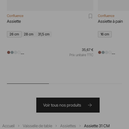
Confluence
Confluence
Assiette
Assiette à pain
26 cm
28 cm
31,5 cm
16 cm
35,67 €
...
...
Prix unitaire TTC
Voir tous nos produits
Accueil
Vaisselle de table
Assiettes
Assiette 31 CM