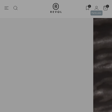
0
0
Particulier