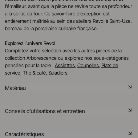
l’émailleur, avant que la pièce ne révèle toute sa profondeur
à la sortie du four. Ce savoir-faire d’exception est
entièrement maîtrisé au sein des ateliers Revol à Saint-Uze,
berceau de la porcelaine culinaire française.
Explorez l’univers Revol
Complétez votre sélection avec les autres pièces de la
collection Arborescence ou explorez nos sous-catégories
pensées pour la table :
Assiettes
,
Coupelles
,
Plats de
service
,
Thé & café
,
Saladiers
.
Matériau
La céramique noire est une pâte signature de la
Conseils d'utilisations et entretien
manufacture REVOL. Elle dispose des mêmes qualités
technique que les porcelaines REVOL. Elle est non poreuse
et teintée dans la masse grâce à l'expertise de notre
Non poreux
Caractéristiques
département R&D