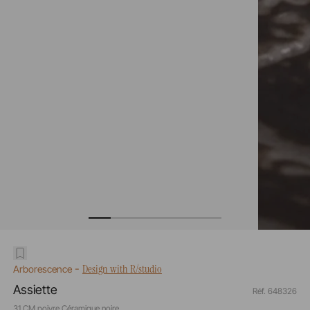
-
Design with R/studio
Arborescence
Assiette
Réf. 648326
31 CM poivre Céramique noire