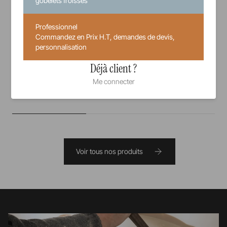
gobelets froissés
Assiette à dessert
Coupelle
Professionnel
21,5 cm
2 cl
Commandez en Prix H.T, demandes de devis,
personnalisation
36,17 €
Prix unitaire TTC
Déjà client ?
Me connecter
Voir tous nos produits