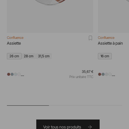
Confluence
Confluence
Assiette
Assiette à pain
26 cm
28 cm
31,5 cm
16 cm
35,67 €
...
...
Prix unitaire TTC
Voir tous nos produits