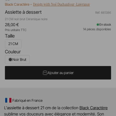
-
Design with Noé Duchaufour-Lawrance
Black Caractère
Assiette à dessert
Réf. 661386
21 CM noir brut Céramique noire
28,00 €
En stock
14 pièces disponibles
Prix unitaire TTC
Taille
21 CM
Couleur
Noir Brut
Ajouter au panier
Fabriqué en France
L’
assiette à dessert 21 cm
de la collection
Black Caractère
sublime vos douceurs avec élégance et modernité. Son