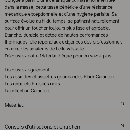
Conçue à partir d’une céramique culinaire noire teintée
dans la masse, cette tasse bénéficie d’une résistance
mécanique exceptionnelle et d’une hygiène parfaite. Sa
surface évolue au fil du temps, se patinant naturellement
pour offrir un toucher toujours plus lisse et agréable.
Étanche, durable et dotée de hautes performances
thermiques, elle répond aux exigences des professionnels
comme des amateurs de belle vaisselle.
Découvrez notre
Matériauthèque
pour en savoir plus !
Découvrez également :
Les
assiettes
et
assiettes gourmandes
Black Caractère
Les
gobelets Froissés noirs
La collection
Caractère
Matériau
La céramique noire est une pâte signature de la
Conseils d'utilisations et entretien
manufacture REVOL. Elle dispose des mêmes qualités