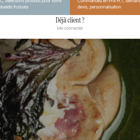
.C, sélections produits pour votre
Commandez en Prix H.T, deman
obelets froissés
devis, personnalisation
Déjà client ?
Me connecter