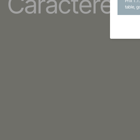
Caractère
Prix T.T
table, g