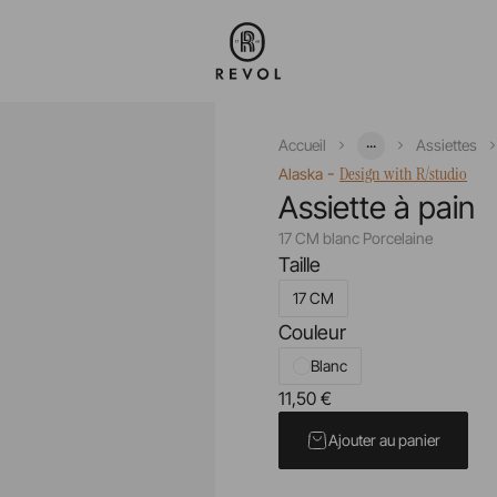
...
Accueil
Assiettes
-
Design with R/studio
Alaska
Assiette à pain
17 CM blanc Porcelaine
Taille
17 CM
Couleur
Blanc
11,50 €
Prix unitaire TTC
Ajouter au panier