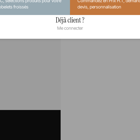
.C, sélections produits pour votre
Commandez en Prix H.T, deman
obelets froissés
devis, personnalisation
Déjà client ?
Me connecter