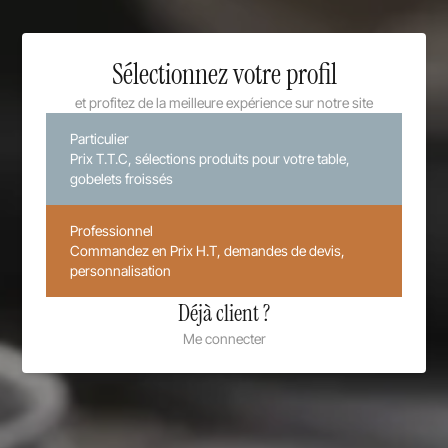
Sélectionnez votre profil
et profitez de la meilleure expérience sur notre site
Particulier
Prix T.T.C, sélections produits pour votre table,
gobelets froissés
Professionnel
Commandez en Prix H.T, demandes de devis,
personnalisation
Déjà client ?
Me connecter