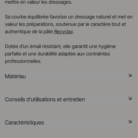
mettre en valeur les dressages.
Sa courbe équilibrée favorise un dressage naturel et met en
valeur les préparations, soutenue par le caractère brut et
authentique de la pâte
Recyclay
.
Dotée d’un émail résistant, elle garantit une hygiène
parfaite et une durabilité adaptée aux contraintes
professionnelles.
Matériau
Recyclay® est le résultat d’un procédé révolutionnaire de
Conseils d'utilisations et entretien
traitement de nos effluents de production qui permet
d’épurer l’eau pour la rendre à la nature et de récupérer les
matières minérales en suspension, issues de nos pâtes et
Non poreux
Caractéristiques
émaux, pour en faire une nouvelle pâte céramique
possédant les mêmes propriétés techniques que les autres
Matériau durable résistant aux chocs
céramiques Revol. En déposant un brevet, la manufacture