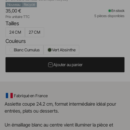
Nouveau
Recyclé
35,00 €
En stock
5 pièces disponibles
Prix unitaire TTC
Tailles
24 CM
27 CM
Couleurs
Blanc Cumulus
Vert Absinthe
Ajouter au panier
Fabriqué en France
Assiette coupe 24.2 cm, format intermédiaire idéal pour
entrées, plats ou desserts.
Un émaillage blanc au centre vient illuminer la pièce et