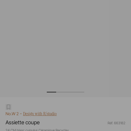
-
Design with R/studio
No.W 2
Assiette coupe
Réf. 663182
24 CM blanc cumulus Céramique Recyclay