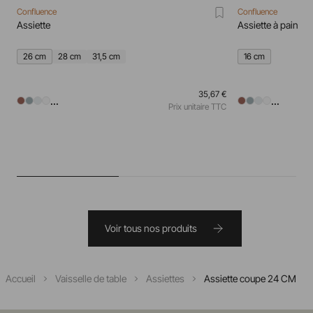
Confluence
Confluence
Assiette
Assiette à pain
26 cm
28 cm
31,5 cm
16 cm
35,67 €
...
...
Prix unitaire TTC
Voir tous nos produits
Accueil
Vaisselle de table
Assiettes
Assiette coupe 24 CM