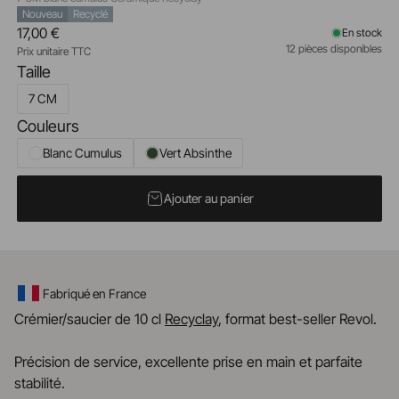
Nouveau
Recyclé
17,00 €
En stock
12 pièces disponibles
Prix unitaire TTC
Taille
7 CM
Couleurs
Blanc Cumulus
Vert Absinthe
Ajouter au panier
Fabriqué en France
Crémier/saucier de 10 cl
Recyclay
, format best-seller Revol.
Précision de service, excellente prise en main et parfaite
stabilité.