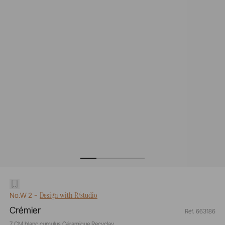
-
Design with R/studio
No.W 2
Crémier
Réf. 663186
7 CM blanc cumulus Céramique Recyclay