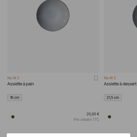
No.W 2
No.W 2
Assiette à pain
Assiette à dessert
16 cm
21,5 cm
20,00 €
Prix unitaire TTC