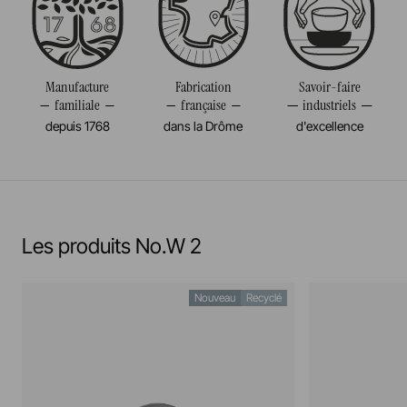
Diamètre
7CM
Résiste au congélateur et aux chocs thermiques
Volume
10CL
(-20°c)
Poids
0,130KG
Manufacture
Fabrication
Savoir-faire
familiale
française
industriels
Pas de cuisson à la flamme, ni gaz, ni électrique
depuis 1768
dans la Drôme
d'excellence
Résiste au salamander
En savoir plus
Les produits No.W 2
Nouveau
Recyclé