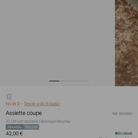
-
Design with R/studio
No.W 2
Assiette coupe
Réf. 663489
27 CM vert absinthe Céramique Recyclay
Nouveau
Recyclé
42,00 €
En stock