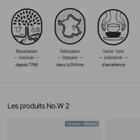
En savoir plus
Passe au four
Taille
27CM
Passe au micro-onde
Diamètre
27CM
Résiste au congélateur et aux chocs thermiques
Poids
0,950KG
(-20°c)
Manufacture
Fabrication
Savoir-faire
familiale
française
industriels
Pas de cuisson à la flamme, ni gaz, ni électrique
depuis 1768
dans la Drôme
d'excellence
Résiste au salamander
En savoir plus
Les produits No.W 2
Nouveau
Recyclé