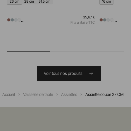
26 cm
28 cm
31,5 cm
16 cm
35,67 €
...
...
Prix unitaire TTC
Voir tous nos produits
Accueil
Vaisselle de table
Assiettes
Assiette coupe 27 CM