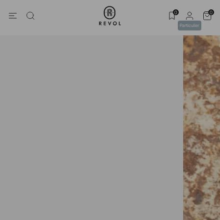
0
0
Particulier