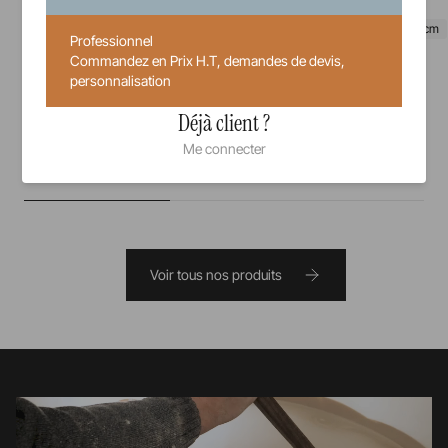
21,5 cm
28,3 cm
31 cm
Professionnel
Commandez en Prix H.T, demandes de devis,
personnalisation
36,17 €
Prix unitaire TTC
Déjà client ?
Me connecter
Voir tous nos produits