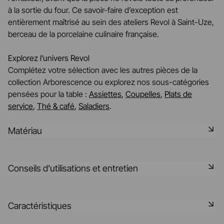
à la sortie du four. Ce savoir-faire d’exception est
entièrement maîtrisé au sein des ateliers Revol à Saint-Uze,
berceau de la porcelaine culinaire française.
Explorez l’univers Revol
Complétez votre sélection avec les autres pièces de la
collection Arborescence ou explorez nos sous-catégories
pensées pour la table :
Assiettes
,
Coupelles
,
Plats de
service
,
Thé & café
,
Saladiers
.
Matériau
La céramique noire est une pâte signature de la
Conseils d'utilisations et entretien
manufacture REVOL. Elle dispose des mêmes qualités
technique que les porcelaines REVOL. Elle est non poreuse
et teintée dans la masse grâce à l'expertise de notre
Non poreux
Caractéristiques
département R&D
Matériau durable résistant aux chocs