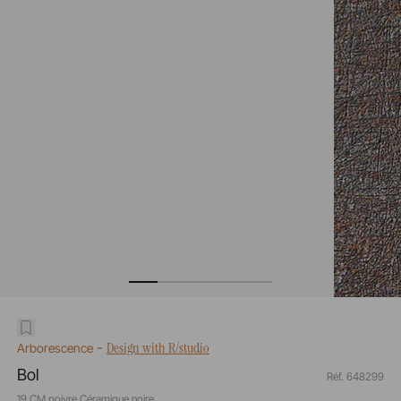
-
Design with R/studio
Arborescence
Bol
Réf. 648299
19 CM poivre Céramique noire