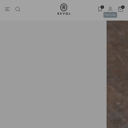
0
0
Particulier