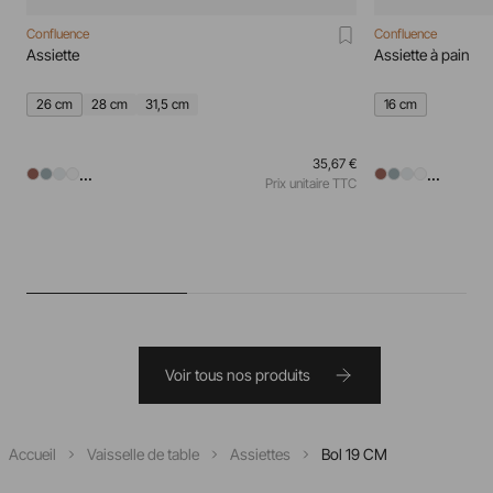
Confluence
Confluence
Assiette
Assiette à pain
26 cm
28 cm
31,5 cm
16 cm
35,67 €
...
...
Prix unitaire TTC
Voir tous nos produits
Accueil
Vaisselle de table
Assiettes
Bol 19 CM