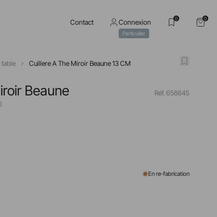
0
0
Contact
Connexion
Particulier
 table
Cuillere A The Miroir Beaune 13 CM
iroir Beaune
Réf. 656645
0
En re-fabrication