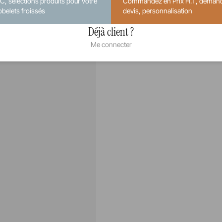
.C, sélections produits pour votre
Commandez en Prix H.T, deman
obelets froissés
devis, personnalisation
Déjà client ?
Me connecter