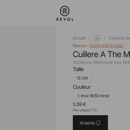
...
Accueil
Couverts de
-
Design with R/studio
Beaune
Cuillere A The M
13 CM inox 18/10 miroir Inox 18/1
Taille
13 CM
Couleur
Inox 18/10 miroir
5,59 €
Prix unitaire TTC
M'alerter