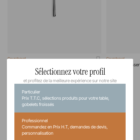
Courchevel
Courchevel
Couteau A Beurre Miroir Courchevel
Couteau A Dessert
Sélectionnez votre profil
71 cm
20 cm
et profitez de la meilleure expérience sur notre site
Particulier
7,34 €
Prix T.T.C, sélections produits pour votre table,
Prix unitaire TTC
gobelets froissés
Professionnel
Commandez en Prix H.T, demandes de devis,
personnalisation