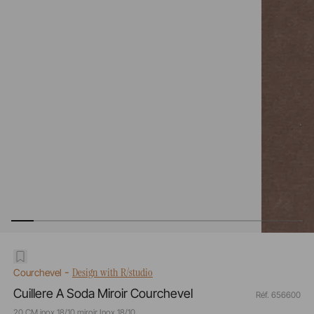
-
Design with R/studio
Courchevel
Cuillere A Soda Miroir Courchevel
Réf. 656600
20 CM inox 18/10 miroir Inox 18/10