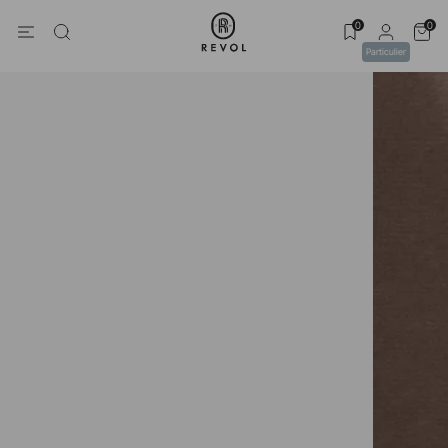
0
0
Particulier