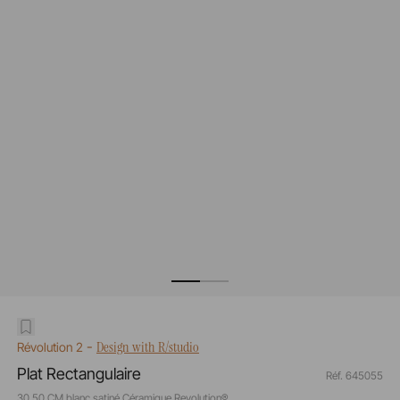
-
Design with R/studio
Révolution 2
Plat Rectangulaire
Réf. 645055
30,50 CM blanc satiné Céramique Revolution®