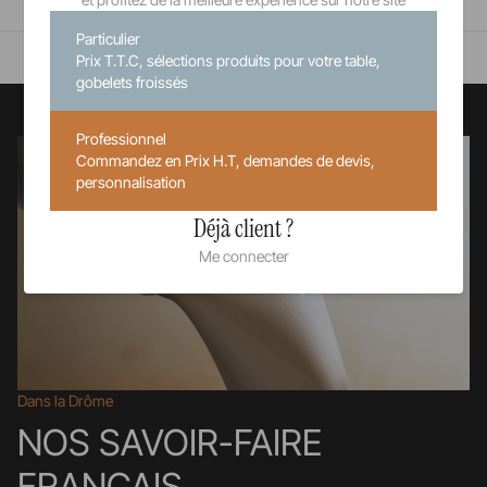
Maintient en T° avec induction régulée (+30°/+90°C)
Particulier
Prix T.T.C, sélections produits pour votre table,
En savoir plus
gobelets froissés
Professionnel
Commandez en Prix H.T, demandes de devis,
personnalisation
Déjà client ?
Me connecter
Dans la Drôme
NOS SAVOIR-FAIRE
FRANÇAIS