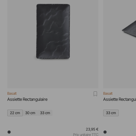
Basalt
Basalt
Assiette Rectangulaire
Assiette Rectangu
22 cm
30 cm
33 cm
33 cm
23,95 €
Prix unitaire TTC