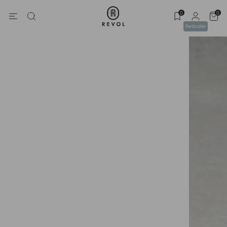
0
0
Particulier