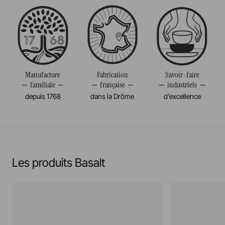
Résiste au congélateur et aux chocs thermiques
Volume
150CL
(-20°c)
Poids
1,300KG
Pas de cuisson à la flamme, ni gaz, ni électrique
Manufacture
Fabrication
Savoir-faire
En savoir plus
familiale
française
industriels
depuis 1768
dans la Drôme
d'excellence
Les produits Basalt