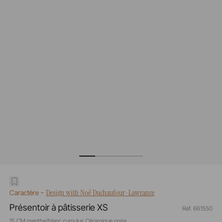
-
Design with Noé Duchaufour-Lawrance
Caractère
Présentoir à pâtisserie XS
Réf. 661550
15 CM menthe/blanc cumulus Céramique noire