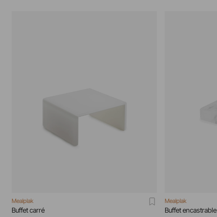
Mealplak
Mealplak
Buffet carré
Buffet encastrable