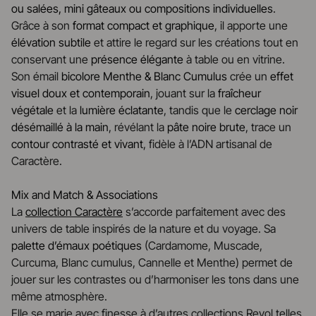
ou salées, mini gâteaux ou compositions individuelles
.
Grâce à son
format compact et graphique
, il apporte une
élévation subtile
et attire le regard sur les créations tout en
conservant une
présence élégante
à table ou en vitrine.
Son émail
bicolore Menthe & Blanc Cumulus
crée un
effet
visuel doux et contemporain
, jouant sur la
fraîcheur
végétale
et la
lumière éclatante
, tandis que le
cerclage noir
désémaillé à la main
, révélant la
pâte noire brute
, trace un
contour contrasté et vivant
, fidèle à l’ADN artisanal de
Caractère.
Mix and Match & Associations
La
collection Caractère
s’accorde parfaitement avec des
univers de table inspirés de la nature et du voyage. Sa
palette d’émaux poétiques
(Cardamome, Muscade,
Curcuma, Blanc cumulus, Cannelle et Menthe) permet de
jouer sur les contrastes ou d’harmoniser les tons dans une
même atmosphère.
Elle se marie avec finesse à d’autres collections Revol telles