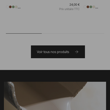
24,00 €
...
...
Prix unitaire TTC
Voir tous nos produits