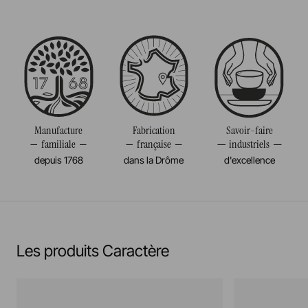
Fabriqué en France
Passe au four
Taille
15CM
Passe au micro-onde
Diamètre
15CM
Résiste au congélateur et aux chocs thermiques
Poids
0,057KG
(-20°c)
Manufacture
Fabrication
Savoir-faire
familiale
française
industriels
Pas de cuisson à la flamme, ni gaz, ni électrique
depuis 1768
dans la Drôme
d'excellence
En savoir plus
Les produits Caractère