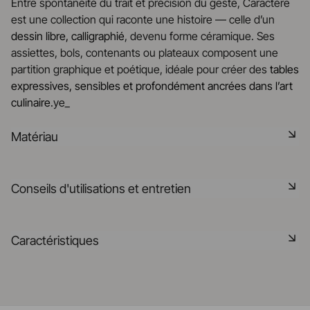
Entre spontanéité du trait et précision du geste, Caractère
est une collection qui raconte une histoire — celle d’un
dessin libre, calligraphié
, devenu forme céramique. Ses
assiettes, bols, contenants ou plateaux composent une
partition graphique et poétique, idéale pour créer des
tables
expressives, sensibles et profondément ancrées dans l’art
culinaire
.ye_
Matériau
La céramique noire est une pâte signature de la
Conseils d'utilisations et entretien
manufacture REVOL. Elle dispose des mêmes qualités
technique que les porcelaines REVOL. Elle est non poreuse
et teintée dans la masse grâce à l'expertise de notre
Non poreux
Caractéristiques
département R&D
Matériau durable résistant aux chocs
En savoir plus
Référence
661550
Passe au lave-vaisselle