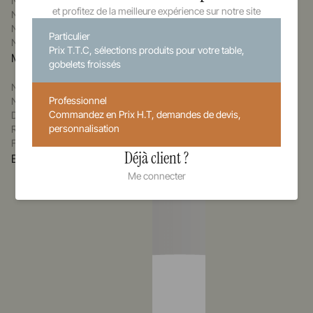
Nos Collaborations
et profitez de la meilleure expérience sur notre site
Notre vision design
Nos innovations
Particulier
Nos inspirations
Prix T.T.C, sélections produits pour votre table,
Manufacture
gobelets froissés
Nous contacter
Professionnel
Nous rejoindre
Commandez en Prix H.T, demandes de devis,
Depuis 1768
personnalisation
RSE
Fabrication française
Déjà client ?
Entreprise certifiée
Me connecter