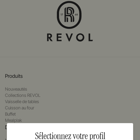
Produits
Nouveautés
Collections REVOL
Vaisselle de tables
Cuisson au four
Buffet
Mealplak
Design
Sélectionnez votre profil