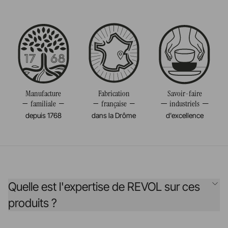
Manufacture
Fabrication
Savoir-faire
familiale
française
industriels
depuis 1768
dans la Drôme
d'excellence
Quelle est l'expertise de REVOL sur ces
produits ?
Créée il y a plus de 255 ans, la maison REVOL n’a de cesse de