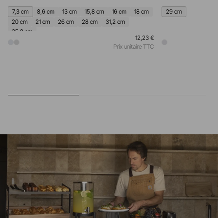
7,3 cm
8,6 cm
13 cm
15,8 cm
16 cm
18 cm
29 cm
20 cm
21 cm
26 cm
28 cm
31,2 cm
35,8 cm
12,23 €
Prix unitaire TTC