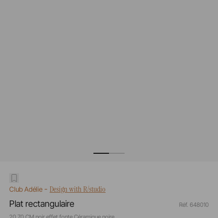
-
Design with R/studio
Club Adélie
Plat rectangulaire
Réf. 648010
20,70 CM noir effet fonte Céramique noire