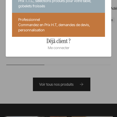
Prix T.T.C, sélections produits pour votre table,
Club Adélie
Club Adélie
gobelets froissés
Assiette à dessert Adélie
Assiette plate Adé
Professionnel
22 cm
24 cm
28 cm
Commandez en Prix H.T, demandes de devis,
personnalisation
Indisponible
Déjà client ?
Me connecter
Voir tous nos produits