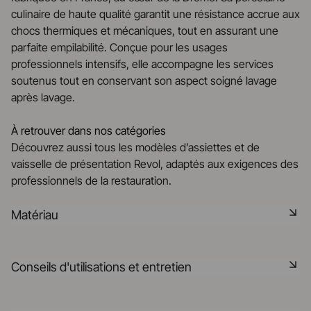
culinaire de haute qualité garantit une résistance accrue aux
chocs thermiques et mécaniques, tout en assurant une
parfaite empilabilité. Conçue pour les usages
professionnels intensifs, elle accompagne les services
soutenus tout en conservant son aspect soigné lavage
après lavage.
À retrouver dans nos catégories
Découvrez aussi tous les modèles d’assiettes et de
vaisselle de présentation Revol, adaptés aux exigences des
professionnels de la restauration.
Matériau
La céramique noire est une pâte signature de la
Conseils d'utilisations et entretien
manufacture REVOL. Elle dispose des mêmes qualités
technique que les porcelaines REVOL. Elle est non poreuse
et teintée dans la masse grâce à l'expertise de notre
Non poreux