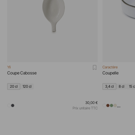
Yli
Caractère
Coupe Cabosse
Coupelle
20 cl
120 cl
3,4 cl
8 cl
15 c
30,00 €
...
Prix unitaire TTC