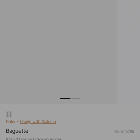
-
Design with R/studio
Solid
Baguette
Réf. 645765
8,50 CM noir brut Céramique noire