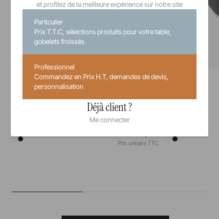
et profitez de la meilleure expérience sur notre site
Particulier
Prix T.T.C, sélections produits pour votre table,
gobelets froissés
Professionnel
Commandez en Prix H.T, demandes de devis,
Solid
Solid
Assiette Gourmande
Bol
personnalisation
Déjà client ?
17,5 cm
23,5 cm
30 cl
Me connecter
27,00 €
Prix unitaire TTC