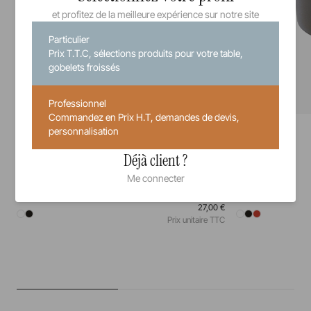
et profitez de la meilleure expérience sur notre site
Particulier
Prix T.T.C, sélections produits pour votre table,
gobelets froissés
Professionnel
Commandez en Prix H.T, demandes de devis,
Solid
Solid
personnalisation
Assiette Gourmande
Pot Tapas
Déjà client ?
17,5 cm
23,5 cm
15 cl
Me connecter
27,00 €
Prix unitaire TTC