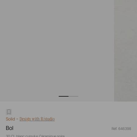
-
Design with R/studio
Solid
Bol
Réf. 646398
30 CL blanc cumulus Céramique noire