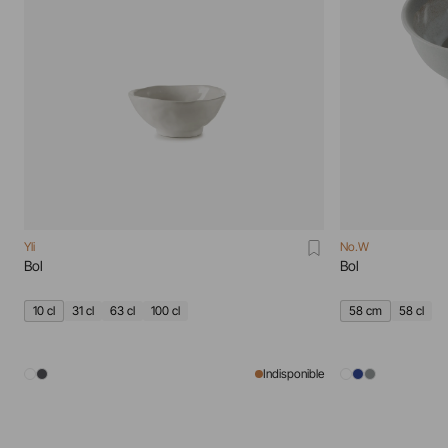
Yli
No.W
Bol
Bol
10 cl
31 cl
63 cl
100 cl
58 cm
58 cl
Indisponible