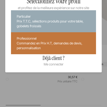
Sélectionnez votre profil
et profitez de la meilleure expérience sur notre site
Particulier
Prix T.T.C, sélections produits pour votre table,
gobelets froissés
Professionnel
Commandez en Prix H.T, demandes de devis,
personnalisation
Madeleine
Madeleine
Assiette Coupe Fond Plat
Assiette
Déjà client ?
Me connecter
24 cm
27 cm
26 cm
28 cm
30,57 €
Prix unitaire TTC