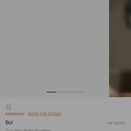
-
Design with R/studio
Madeleine
Bol
Réf. 660551
12 CL blanc albâtre Porcelaine