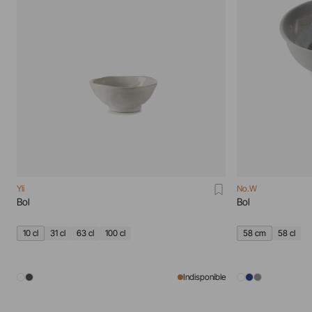
Yli
No.W
Bol
Bol
10 cl
31 cl
63 cl
100 cl
58 cm
58 cl
Indisponible