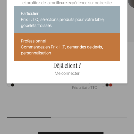
et profitez de la meilleure expérience sur notre site
Particulier
Prix T.T.C, sélections produits pour votre table,
gobelets froissés
Professionnel
Commandez en Prix H.T, demandes de devis,
Solid
Solid
Assiette Gourmande
Pot Tapas
personnalisation
Déjà client ?
17,5 cm
23,5 cm
15 cl
Me connecter
27,00 €
Prix unitaire TTC