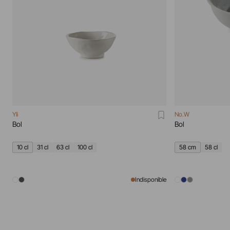
Yli
No.W
Bol
Bol
10 cl
31 cl
63 cl
100 cl
58 cm
58 cl
Indisponible