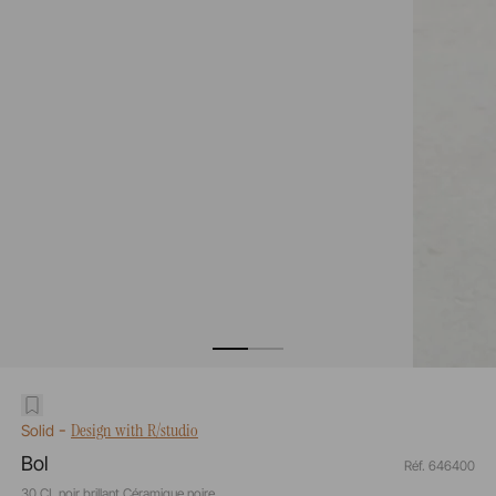
-
Design with R/studio
Solid
Bol
Réf. 646400
30 CL noir brillant Céramique noire