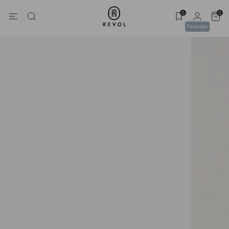
0
0
Particulier