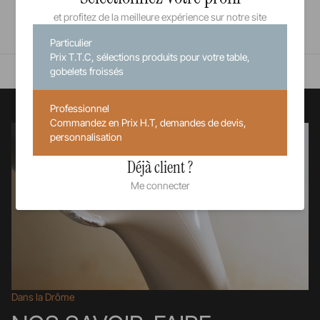
depuis 1768
dans la Drôme
d'excellence
et profitez de la meilleure expérience sur notre site
En savoir plus
Particulier
Prix T.T.C, sélections produits pour votre table,
gobelets froissés
Professionnel
Commandez en Prix H.T, demandes de devis,
personnalisation
Déjà client ?
Me connecter
Dans la Drôme