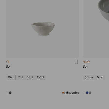
Yli
No.W
Bol
Bol
10 cl
31 cl
63 cl
100 cl
58 cm
58 cl
Indisponible