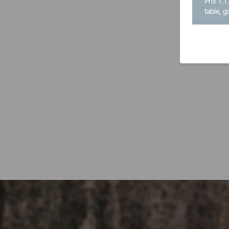
Prix T.T
table, g