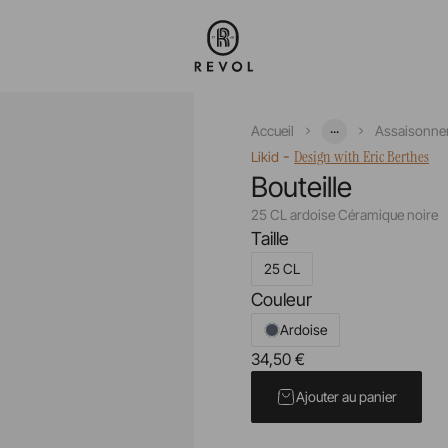
...
Accueil
Assaisonne
-
Design with Eric Berthes
Likid
Bouteille
25 CL ardoise Céramique noire
Taille
25 CL
Couleur
Ardoise
34,50 €
Prix unitaire TTC
Ajouter au panier