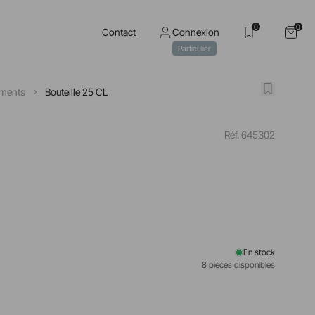
0
0
Contact
Connexion
Particulier
ments
Bouteille 25 CL
Réf. 645302
En stock
8 pièces disponibles