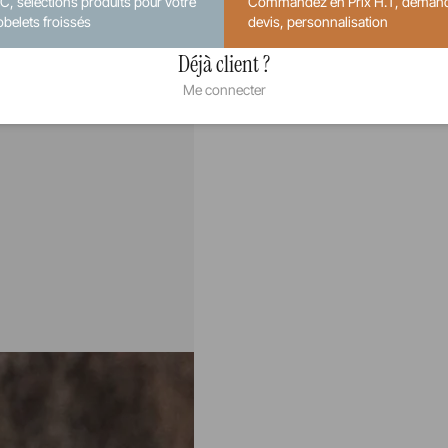
.C, sélections produits pour votre
Commandez en Prix H.T, deman
obelets froissés
devis, personnalisation
Déjà client ?
Me connecter