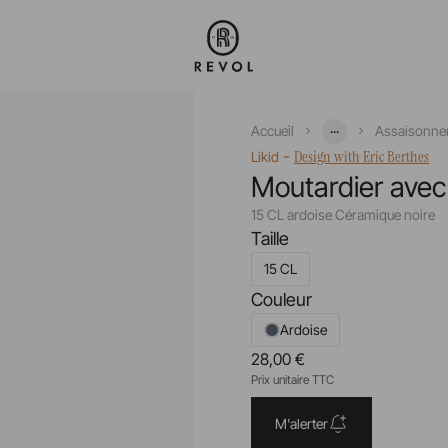
...
Accueil
Assaisonne
-
Design with Eric Berthes
Likid
Moutardier avec
15 CL ardoise Céramique noire
Taille
15 CL
Couleur
Ardoise
28,00 €
Prix unitaire TTC
M'alerter