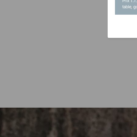
Prix T.T
table, g