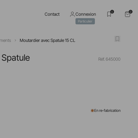
0
0
Contact
Connexion
Particulier
ments
Moutardier avec Spatule 15 CL
 Spatule
Réf. 645000
En re-fabrication