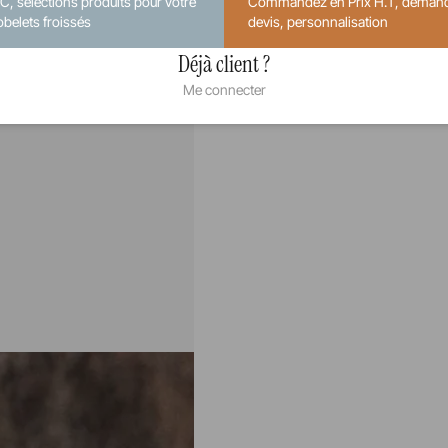
.C, sélections produits pour votre
Commandez en Prix H.T, deman
obelets froissés
devis, personnalisation
Déjà client ?
Me connecter