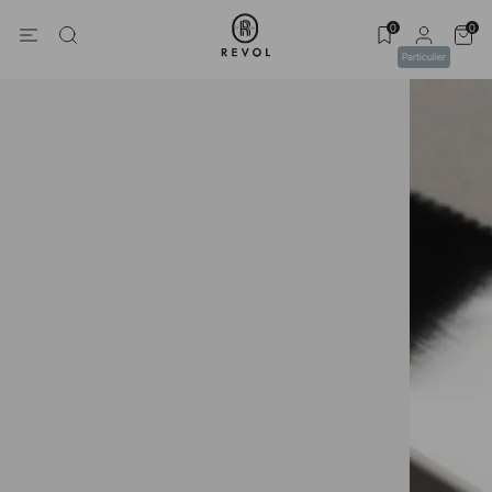
0
0
Particulier