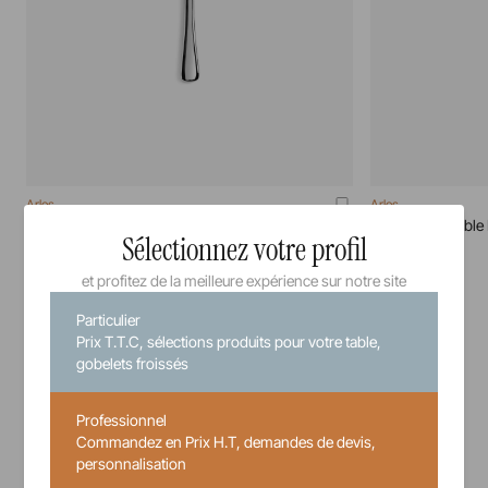
Arles
Arles
Couteau A Steak Miroir Arles
Couteau De Table 
Sélectionnez votre profil
24 cm
24 cm
et profitez de la meilleure expérience sur notre site
Particulier
8,80 €
Prix T.T.C, sélections produits pour votre table,
Prix unitaire TTC
gobelets froissés
Professionnel
Commandez en Prix H.T, demandes de devis,
personnalisation