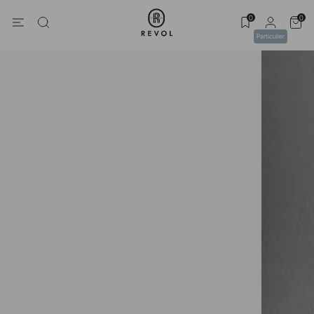
0
0
Particulier