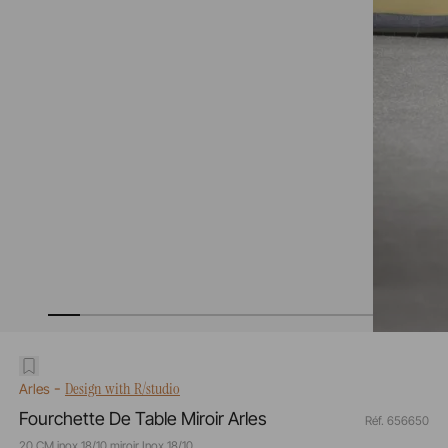
-
Design with R/studio
Arles
Fourchette De Table Miroir Arles
Réf. 656650
20 CM inox 18/10 miroir Inox 18/10