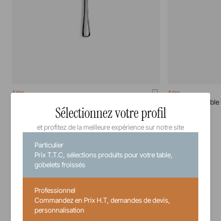
Arles
Arles
Couteau A Steak Miroir Arles
Couteau De Table 
Sélectionnez votre profil
24 cm
24 cm
et profitez de la meilleure expérience sur notre site
Particulier
8,80 €
Prix T.T.C, sélections produits pour votre table,
Prix unitaire TTC
gobelets froissés
Professionnel
Commandez en Prix H.T, demandes de devis,
personnalisation