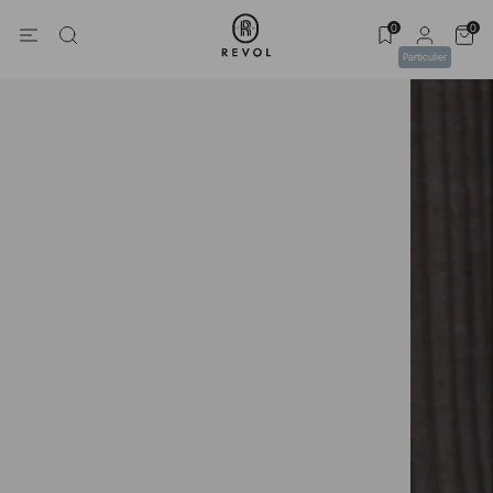
0
0
Particulier