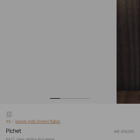
-
Design with Ferréol Babin
Yli
Pichet
Réf. 656390
84 CL blanc albâtre Porcelaine