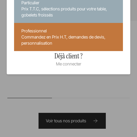
Particulier
Prix T.T.C, sélections produits pour votre table,
gobelets froissés
Yli
Yli
Professionnel
Assiette Oblong
Assiette Pelle
Commandez en Prix H.T, demandes de devis,
personnalisation
24,5 cm
36 cm
Déjà client ?
37,50 €
Me connecter
Prix unitaire TTC
Voir tous nos produits