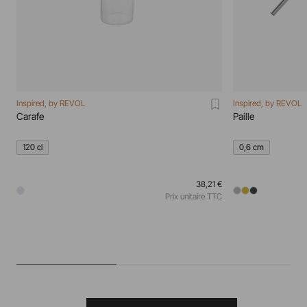
Inspired, by REVOL
Inspired, by REVOL
Carafe
Paille
120 cl
0,6 cm
38,21 €
Prix unitaire TTC