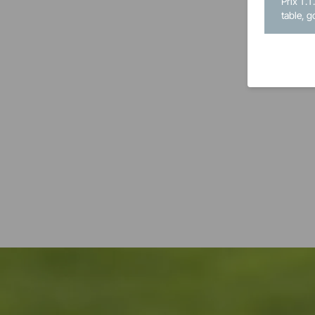
Prix T.T
table, g