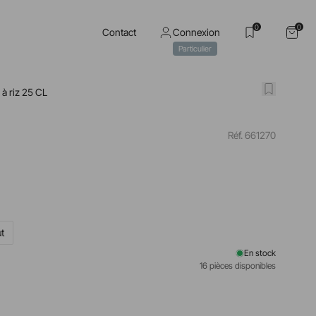
0
0
Contact
Connexion
Particulier
 à riz 25 CL
Réf. 661270
ut
En stock
16 pièces disponibles