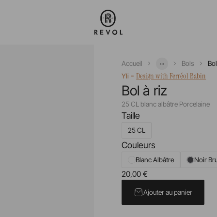
...
Accueil
Bols
Bol
-
Design with Ferréol Babin
Yli
Bol à riz
25 CL blanc albâtre Porcelaine
Taille
25 CL
Couleurs
Blanc Albâtre
Noir Br
20,00 €
Prix unitaire TTC
Ajouter au panier