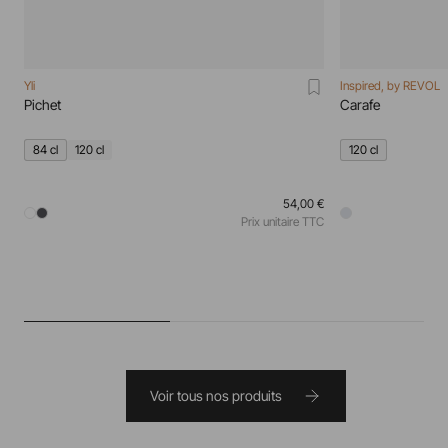
Yli
Inspired, by REVOL
Pichet
Carafe
84 cl
120 cl
120 cl
54,00 €
Prix unitaire TTC
Voir tous nos produits