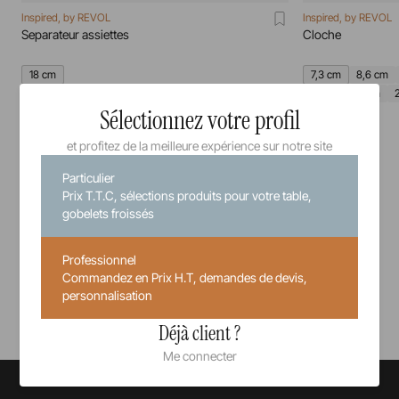
Inspired, by REVOL
Inspired, by REVOL
Separateur assiettes
Cloche
18 cm
7,3 cm
8,6 cm
20 cm
21 cm
Sélectionnez votre profil
35,8 cm
2,96 €
Prix unitaire TTC
et profitez de la meilleure expérience sur notre site
Particulier
Prix T.T.C, sélections produits pour votre table,
gobelets froissés
Professionnel
Commandez en Prix H.T, demandes de devis,
Voir tous nos produits
personnalisation
Déjà client ?
Me connecter