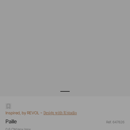
-
Design with R/studio
Inspired, by REVOL
Paille
Réf. 647826
0,6 CM inox Inox