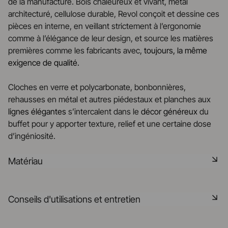
de la manufacture. Bois chaleureux et vivant, métal
architecturé, cellulose durable, Revol conçoit et dessine ces
pièces en interne, en veillant strictement à l’ergonomie
comme à l’élégance de leur design, et source les matières
premières comme les fabricants avec,
toujours, la même
exigence de qualité.
Cloches en verre et polycarbonate, bonbonnières,
rehausses en métal et autres piédestaux et planches aux
lignes élégantes
s’intercalent dans le
décor
généreux
du
buffet pour y apporter texture, relief et une certaine dose
d’ingéniosité.
Matériau
L'inox est un matériau résistant à la rouille, durable et facile
Conseils d'utilisations et entretien
à entretenir, parfait pour des tables modernes et élégantes.
Sa surface lisse et brillante apporte une touche
contemporaine et sophistiquée.