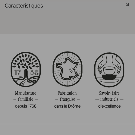
Matériau durable résistant aux chocs
Caractéristiques
En savoir plus
Passe au lave-vaisselle
Référence
647826
En savoir plus
Taille
0,6CM
Diamètre
0,6CM
Poids
0,014KG
Manufacture
Fabrication
Savoir-faire
familiale
française
industriels
depuis 1768
dans la Drôme
d'excellence