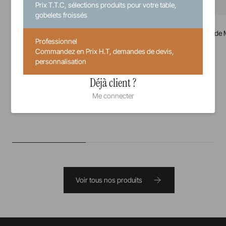
Prix T.T.C, sélections produits pour votre table,
gobelets froissés
En Scène
En Scène
Rehausse Ronde S
Rehausse Ronde 
Professionnel
Commandez en Prix H.T, demandes de devis,
10 cm
18 cm
personnalisation
Déjà client ?
Indisponible
Me connecter
Voir tous nos produits