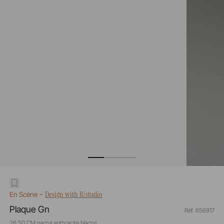
-
Design with R/studio
En Scène
Plaque Gn
Réf. 656917
26,50 CM nacryl anthracite Nacryl