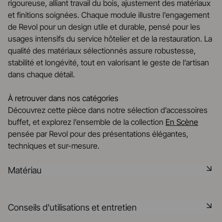
rigoureuse, alliant travail du bois, ajustement des matériaux
et finitions soignées. Chaque module illustre l’engagement
de Revol pour un design utile et durable, pensé pour les
usages intensifs du service hôtelier et de la restauration. La
qualité des matériaux sélectionnés assure robustesse,
stabilité et longévité, tout en valorisant le geste de l’artisan
dans chaque détail.
À retrouver dans nos catégories
Découvrez cette pièce dans notre sélection d’accessoires
buffet, et explorez l’ensemble de la collection
En Scène
pensée par Revol pour des présentations élégantes,
techniques et sur-mesure.
Matériau
Les produits Mealplak sont fabriqués à la main en France
Conseils d'utilisations et entretien
avec le plus grand soin. Le matériau Nacryl®, matériau
exclusif, innovant et breveté est conçu pour un usage