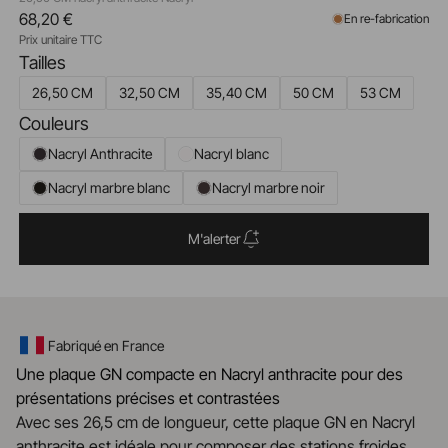
68,20 €
En re-fabrication
Prix unitaire TTC
Tailles
26,50 CM
32,50 CM
35,40 CM
50 CM
53 CM
Couleurs
Nacryl Anthracite
Nacryl blanc
Nacryl marbre blanc
Nacryl marbre noir
M'alerter
Fabriqué en France
Une plaque GN compacte en Nacryl anthracite pour des
présentations précises et contrastées
Avec ses 26,5 cm de longueur, cette plaque GN en Nacryl
anthracite est idéale pour composer des stations froides