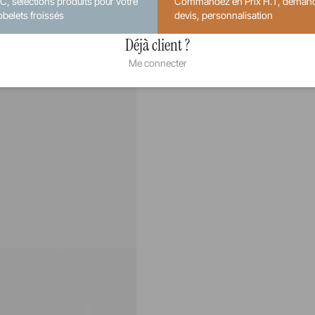
.C, sélections produits pour votre
Commandez en Prix H.T, deman
obelets froissés
devis, personnalisation
Déjà client ?
Me connecter