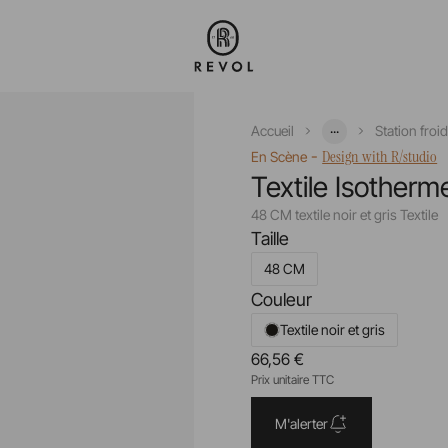
...
Accueil
Station froi
-
Design with R/studio
En Scène
Textile Isotherm
48 CM textile noir et gris Textile
Taille
48 CM
Couleur
Textile noir et gris
66,56 €
Prix unitaire TTC
M'alerter