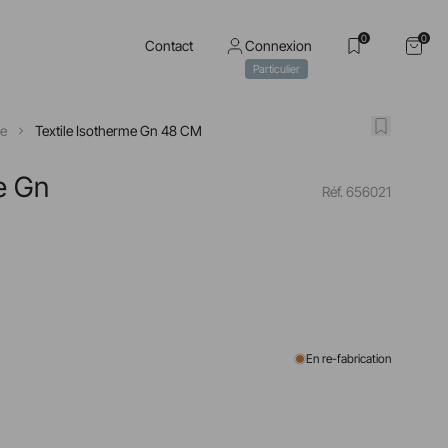
0
0
Contact
Connexion
Particulier
de
Textile Isotherme Gn 48 CM
e Gn
Réf. 656021
En re-fabrication