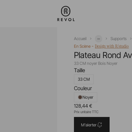
...
Accueil
Supports
-
Design with R/studio
En Scène
Plateau Rond A
33 CM noyer Bois Noyer
Taille
33 CM
Couleur
Noyer
128,44 €
Prix unitaire TTC
M'alerter