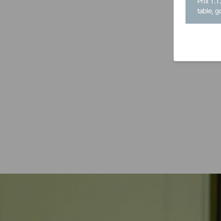
Prix T.T
table, g