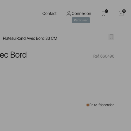
0
0
Contact
Connexion
Particulier
Plateau Rond Avec Bord 33 CM
vec Bord
Réf. 660496
En re-fabrication