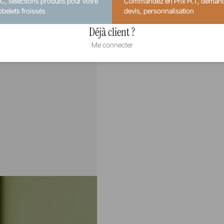
.C, sélections produits pour votre
Commandez en Prix H.T, deman
obelets froissés
devis, personnalisation
Déjà client ?
Me connecter