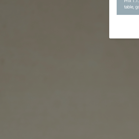
Prix T.T
table, g