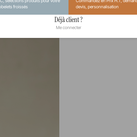
.C, sélections produits pour votre
Commandez en Prix H.T, deman
obelets froissés
devis, personnalisation
Déjà client ?
Me connecter