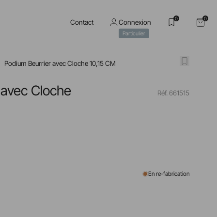
0
0
Contact
Connexion
Particulier
Podium Beurrier avec Cloche 10,15 CM
 avec Cloche
Réf. 661515
En re-fabrication