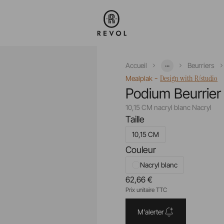
...
Accueil
Beurriers
-
Design with R/studio
Mealplak
Podium Beurrier
10,15 CM nacryl blanc Nacryl
Taille
10,15 CM
Couleur
Nacryl blanc
62,66 €
Prix unitaire TTC
M'alerter